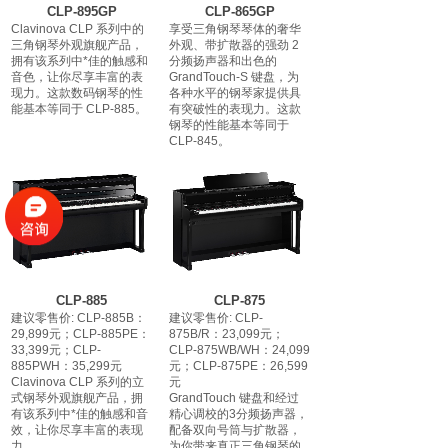
CLP-895GP
CLP-865GP
Clavinova CLP 系列中的
享受三角钢琴琴体的奢华
三角钢琴外观旗舰产品，
外观、带扩散器的强劲 2
拥有该系列中*佳的触感和
分频扬声器和出色的
音色，让你尽享丰富的表
GrandTouch-S 键盘，为
现力。这款数码钢琴的性
各种水平的钢琴家提供具
能基本等同于 CLP-885。
有突破性的表现力。这款
钢琴的性能基本等同于
CLP-845。
CLP-885
CLP-875
建议零售价: CLP-885B：
建议零售价: CLP-
29,899元；CLP-885PE：
875B/R：23,099元；
33,399元；CLP-
CLP-875WB/WH：24,099
885PWH：35,299元
元；CLP-875PE：26,599
Clavinova CLP 系列的立
元
式钢琴外观旗舰产品，拥
GrandTouch 键盘和经过
有该系列中*佳的触感和音
精心调校的3分频扬声器，
效，让你尽享丰富的表现
配备双向号筒与扩散器，
力。
为你带来真正三角钢琴的