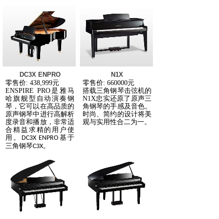
DC3X ENPRO
N1X
零售价
: 438,999
元
零售价
: 660000
元
ENSPIRE PRO
是雅马
搭载三角钢琴击弦机的
哈旗舰型自动演奏钢
N1X
忠实还原了原声三
琴，它可以在高品质的
角钢琴的手感及音色。
原声钢琴中进行高解析
时尚、简约的设计将美
度录音和播放，非常适
观与实用性合二为一。
合精益求精的用户使
用。
基于
DC3X ENPRO
三角钢琴
。
C3X