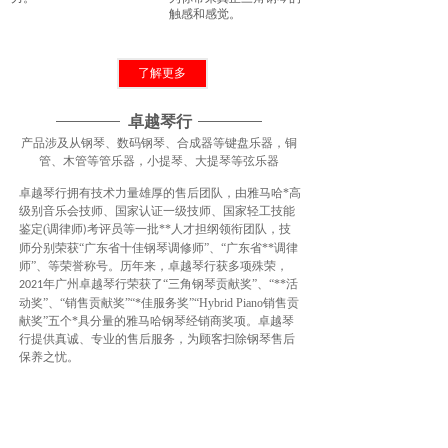
触感和感觉。
了解更多
卓越琴行
产品涉及从钢琴、数码钢琴、合成器等键盘乐器，铜
管、木管等管乐器，小提琴、大提琴等弦乐器
卓越琴行拥有技术力量雄厚的售后团队，由雅马哈*高
级别音乐会技师、国家认证一级技师、国家轻工技能
鉴定(调律师
考评员等一批**人才担纲领衔团队，技
)
师分别荣获“广东省十佳钢琴调修师”、“广东省**调律
师”、等荣誉称号。历年来，卓越琴行获多项殊荣，
年广州卓越琴行荣获了“三角钢琴贡献奖”、“**活
2021
动奖”、“销售贡献奖”“*佳服务奖”“Hybrid Piano销售贡
献奖”五个*具分量的雅马哈钢琴经销商奖项。卓越琴
行提供真诚、专业的售后服务，为顾客扫除钢琴售后
保养之忧。