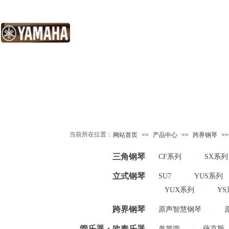
当前所在位置：
网站首页
>>
产品中心
>>
跨界钢琴
>>
三角钢琴
CF系列
SX系列
|
立式钢琴
SU7
YUS系列
|
YUX系列
YS
|
|
跨界钢琴
原声智慧钢琴
|
管乐器・吹奏乐器
单簧管
萨克斯