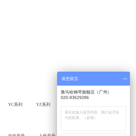
请您留言
雅马哈钢琴旗舰店（广州）
020-83629286
YC系列
YZ系列
Radius系列
|
|
|
次中音号
上低音号
短号