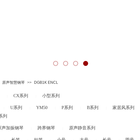
原声智慧钢琴
>>
DGB1K ENCL
CX系列
小型系列
|
|
U系列
YM50
P系列
B系列
家居风系列
|
|
|
|
|
系列
原声加振钢琴
跨界钢琴
原声静音系列
|
|
长笛
短笛
小号
大号
长号
圆号