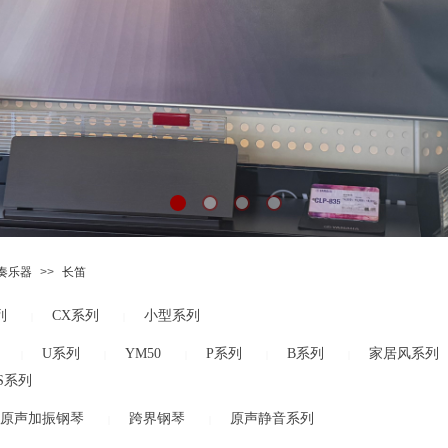
奏乐器
>>
长笛
列
CX系列
小型系列
|
|
U系列
YM50
P系列
B系列
家居风系列
|
|
|
|
|
S系列
原声加振钢琴
跨界钢琴
原声静音系列
|
|