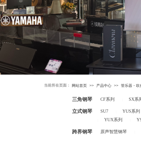
当前所在页面：
网站首页
>>
产品中心
>>
管乐器・吹
三角钢琴
CF系列
SX系
|
立式钢琴
SU7
YUS系列
|
YUX系列
Y
|
|
跨界钢琴
原声智慧钢琴
|