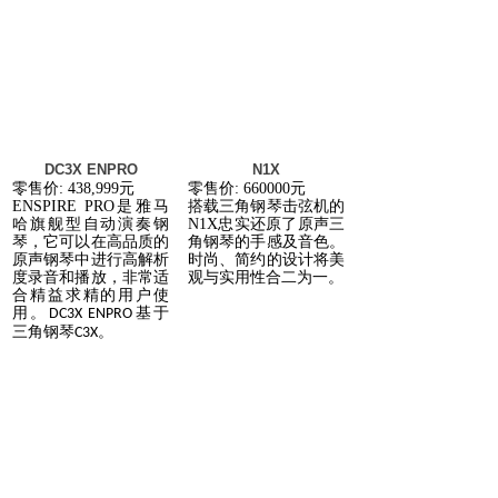
DC3X ENPRO
N1X
零售价
: 438,999
元
零售价
: 660000
元
ENSPIRE PRO
是雅马
搭载三角钢琴击弦机的
哈旗舰型自动演奏钢
N1X
忠实还原了原声三
琴，它可以在高品质的
角钢琴的手感及音色。
原声钢琴中进行高解析
时尚、简约的设计将美
度录音和播放，非常适
观与实用性合二为一。
合精益求精的用户使
用。
基于
DC3X ENPRO
三角钢琴
。
C3X