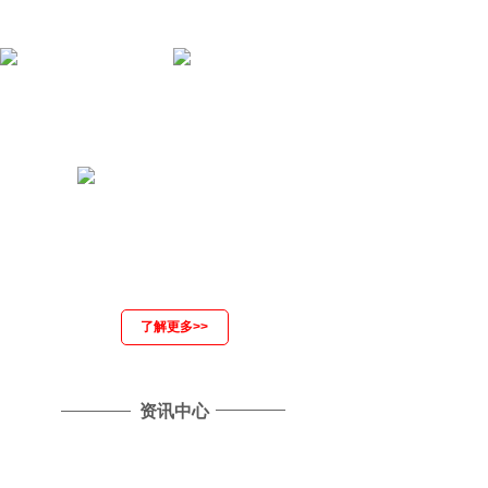
了解更多>>
资讯中心
雅马哈国产原声静音钢琴全......