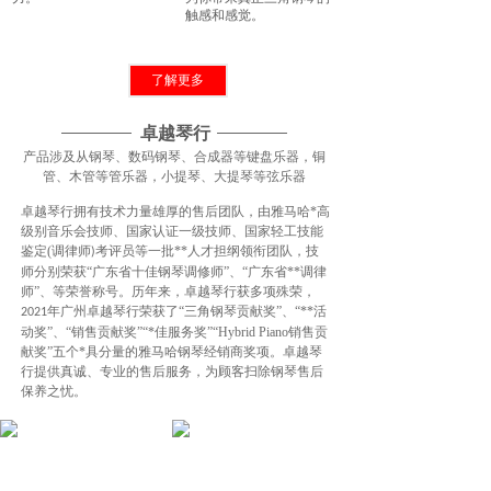
触感和感觉。
了解更多
卓越琴行
产品涉及从钢琴、数码钢琴、合成器等键盘乐器，铜
管、木管等管乐器，小提琴、大提琴等弦乐器
卓越琴行拥有技术力量雄厚的售后团队，由雅马哈*高
级别音乐会技师、国家认证一级技师、国家轻工技能
鉴定(调律师
考评员等一批**人才担纲领衔团队，技
)
师分别荣获“广东省十佳钢琴调修师”、“广东省**调律
师”、等荣誉称号。历年来，卓越琴行获多项殊荣，
年广州卓越琴行荣获了“三角钢琴贡献奖”、“**活
2021
动奖”、“销售贡献奖”“*佳服务奖”“Hybrid Piano销售贡
献奖”五个*具分量的雅马哈钢琴经销商奖项。卓越琴
行提供真诚、专业的售后服务，为顾客扫除钢琴售后
保养之忧。