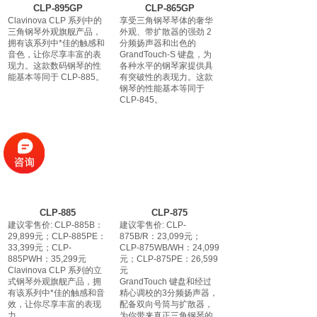
CLP-895GP
CLP-865GP
Clavinova CLP 系列中的
享受三角钢琴琴体的奢华
三角钢琴外观旗舰产品，
外观、带扩散器的强劲 2
拥有该系列中*佳的触感和
分频扬声器和出色的
音色，让你尽享丰富的表
GrandTouch-S 键盘，为
现力。这款数码钢琴的性
各种水平的钢琴家提供具
能基本等同于 CLP-885。
有突破性的表现力。这款
钢琴的性能基本等同于
CLP-845。
CLP-885
CLP-875
建议零售价: CLP-885B：
建议零售价: CLP-
29,899元；CLP-885PE：
875B/R：23,099元；
33,399元；CLP-
CLP-875WB/WH：24,099
885PWH：35,299元
元；CLP-875PE：26,599
Clavinova CLP 系列的立
元
式钢琴外观旗舰产品，拥
GrandTouch 键盘和经过
有该系列中*佳的触感和音
精心调校的3分频扬声器，
效，让你尽享丰富的表现
配备双向号筒与扩散器，
力。
为你带来真正三角钢琴的