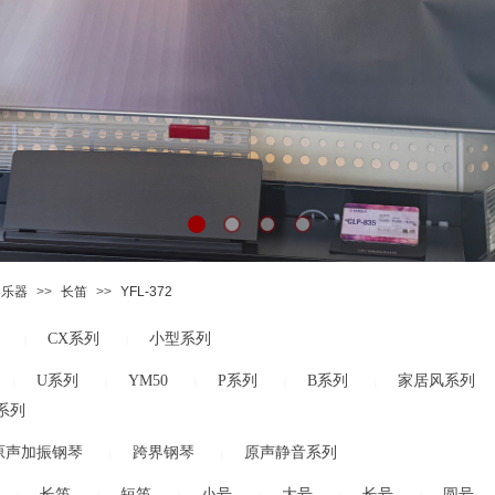
奏乐器
>>
长笛
>>
YFL-372
CX系列
小型系列
|
|
U系列
YM50
P系列
B系列
家居风系列
|
|
|
|
|
系列
原声加振钢琴
跨界钢琴
原声静音系列
|
|
长笛
短笛
小号
大号
长号
圆号