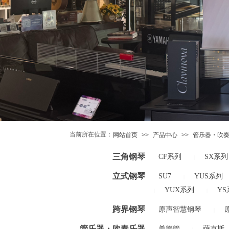
当前所在位置：
网站首页
>>
产品中心
>>
管乐器・吹
三角钢琴
CF系列
SX系列
|
立式钢琴
SU7
YUS系列
|
YUX系列
YS
|
|
跨界钢琴
原声智慧钢琴
|
管乐器・吹奏乐器
单簧管
萨克斯