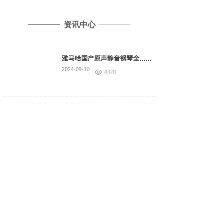
资讯中心
雅马哈国产原声静音钢琴全......
2024-09-10
4378
教学回顾 | 杨珊珊老师......
2022-04-26
7093
比赛通知 | 钢琴比赛网......
2022-04-23
5330
比赛通知 | 网络达人比......
2022-04-17
5341