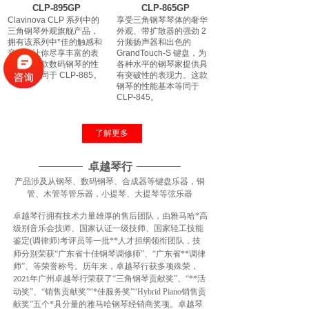
CLP-895GP
CLP-865GP
Clavinova CLP 系列中的
享受三角钢琴琴体的奢华
三角钢琴外观旗舰产品，
外观、带扩散器的强劲 2
拥有该系列中*佳的触感和
分频扬声器和出色的
音色，让你尽享丰富的表
GrandTouch-S 键盘，为
现力。这款数码钢琴的性
各种水平的钢琴家提供具
能基本等同于 CLP-885。
有突破性的表现力。这款
钢琴的性能基本等同于
CLP-845。
了解更多
卓越琴行
产品涉及从钢琴、数码钢琴、合成器等键盘乐器，铜
管、木管等管乐器，小提琴、大提琴等弦乐器
CLP-885
CLP-875
卓越琴行拥有技术力量雄厚的售后团队，由雅马哈*高
建议零售价: CLP-885B：
建议零售价: CLP-
级别音乐会技师、国家认证一级技师、国家轻工技能
29,899元；CLP-885PE：
875B/R：23,099元；
鉴定(调律师
考评员等一批**人才担纲领衔团队，技
33,399元；CLP-
CLP-875WB/WH：24,099
)
885PWH：35,299元
元；CLP-875PE：26,599
师分别荣获“广东省十佳钢琴调修师”、“广东省**调律
Clavinova CLP 系列的立
元
师”、等荣誉称号。历年来，卓越琴行获多项殊荣，
式钢琴外观旗舰产品，拥
GrandTouch 键盘和经过
年广州卓越琴行荣获了“三角钢琴贡献奖”、“**活
2021
有该系列中*佳的触感和音
精心调校的3分频扬声器，
动奖”、“销售贡献奖”“*佳服务奖”“Hybrid Piano销售贡
效，让你尽享丰富的表现
配备双向号筒与扩散器，
献奖”五个*具分量的雅马哈钢琴经销商奖项。卓越琴
力。
为你带来真正三角钢琴的