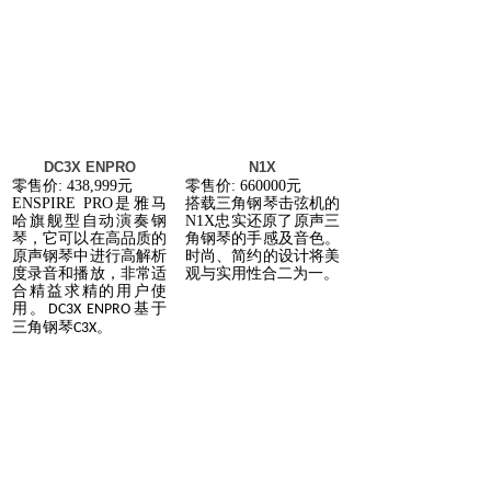
DC3X ENPRO
N1X
零售价
: 438,999
元
零售价
: 660000
元
ENSPIRE PRO
是雅马
搭载三角钢琴击弦机的
哈旗舰型自动演奏钢
N1X
忠实还原了原声三
琴，它可以在高品质的
角钢琴的手感及音色。
原声钢琴中进行高解析
时尚、简约的设计将美
度录音和播放，非常适
观与实用性合二为一。
合精益求精的用户使
用。
基于
DC3X ENPRO
三角钢琴
。
C3X