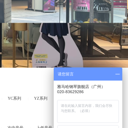
请您留言
雅马哈钢琴旗舰店（广州）
020-83629286
YC系列
YZ系列
Radius系列
|
|
|
次中音号
上低音号
短号