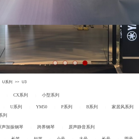
U系列
>>
U3
CX系列
小型系列
|
|
U系列
YM50
P系列
B系列
家居风系列
|
|
|
|
|
系列
原声加振钢琴
跨界钢琴
原声静音系列
|
|
长笛
短笛
小号
大号
长号
圆号