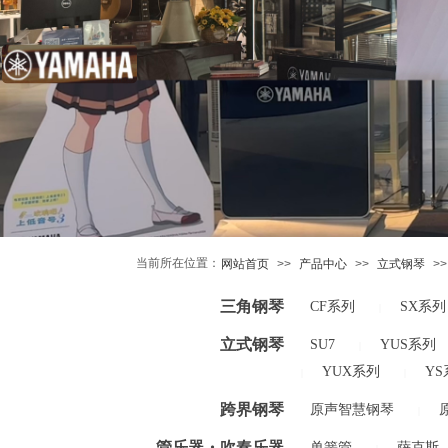
当前所在位置：
网站首页
>>
产品中心
>>
立式钢琴
>>
三角钢琴
CF系列
SX系列
|
立式钢琴
SU7
YUS系列
|
YUX系列
YS
|
|
跨界钢琴
原声智慧钢琴
|
管乐器・吹奏乐器
单簧管
萨克斯